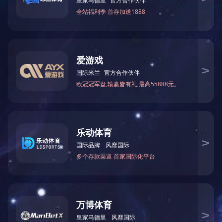
下午四点公园上空天朗气清、惠风和畅，郑州之林公园
围，在集团领导精心组织下，各部室文明志愿者由主任