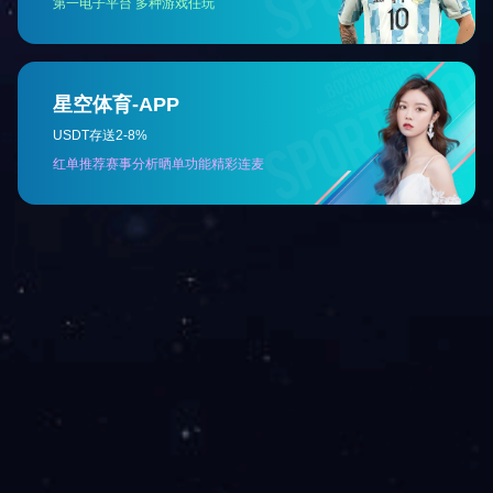
上一篇：
米兰官方网站-米兰MiLan(中国) 邀请消防大队举行消防演
下一篇：
缅怀英烈 激励斗志
集团
米兰官方网站-米兰MiLan(中国)
集团
地址：河南省郑州市郑东新区平安大道189号
组织
邮编：450046
领导
电话：0371-67188871
公司
邮箱：jstzbgs@163.com
发展