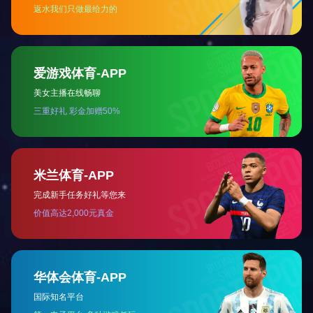
在听取大家的发言之后，韩才洪指出，全体党员一
是针对新时期新情况新问题而进行一次全面修订，针对
矩，知进退，在工作生活中全面理解和把握，彻底守好
深度和广度发展，作为一名共产党员，要旗帜鲜明地拥
工作生活中去。在日常工作中，我们应当时刻铭记党纪
的理解，确保始终坚守纪律底线，维护党的良好形象和
把本文分享给您的朋友：
上一篇：
米兰官方网站-米兰MiLan(中国) 组织观看电影《一山之隔
下一篇：
“四送一助力 共筑同心圆”——米兰官方网站-米兰MiLan(