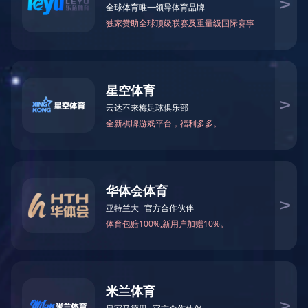
党的建设
米兰官方网站-米兰MiLan(中国) 
来源：党委办公室 编辑
红叶经霜而赤，腊梅沐雪而馨。12月19日，米兰官方网站
圆满结业。公司党委班子成员、全体党员及入党积极分