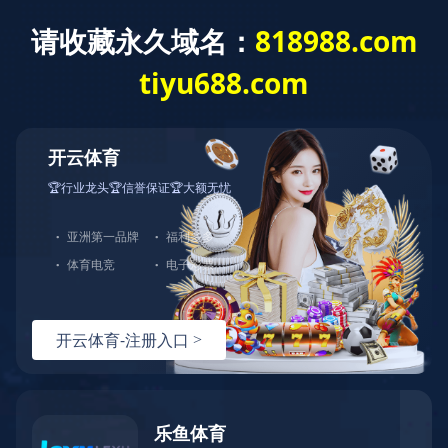
米兰官方网站
今天是
欢迎访问米兰官方网站-米兰MiLan(中国) 网站！