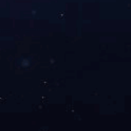
把本文分享给您的朋友：
上一篇：
集团党委召开巡察整改专题组织生活会
下一篇：
米兰官方网站-米兰MiLan(中国) 召开元旦春节节前廉政
集团
米兰官方网站-米兰MiLan(中国)
集团
地址：河南省郑州市郑东新区平安大道189号
组织
邮编：450046
领导
电话：0371-67188871
公司