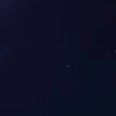
知行合一，以实践淬炼彰显忠诚担当。此次集中培
深入学习，学员们进一步夯实了理论根基，开阔了工作
投集团党委将以此次培训为新的起点，持续巩固拓展培
伍，为公司行稳致远提供坚强保障。