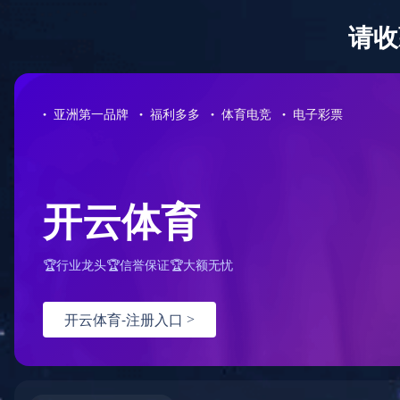
米兰官方网站
今天是
欢迎访问米兰官方网站-米兰MiLan(中国) 网站！