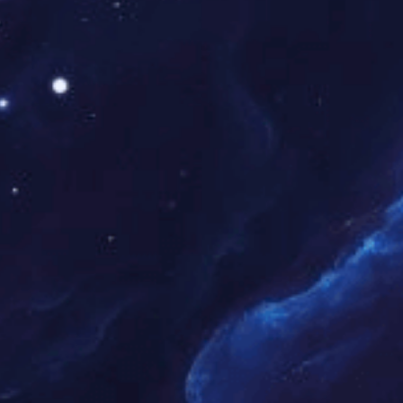
的脉络，仔细观看了展出的近400件档案文献和实物。
镌刻着沧桑的旧步枪、一件件缀满弹痕的军衣，无声地
共产党领导下波澜壮阔的抗战历程。