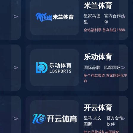
米兰官方网站-米兰MiLan(中国)
>
米兰官方网站
>
集团新闻
反法西斯战争胜利80周年主题展览
30
-米兰MiLan(中国) 党委组织50余名党
80周年河南档案史料展”，并开展了以“铭记
，汲取了奋进新征程的精神动力，深入理解了