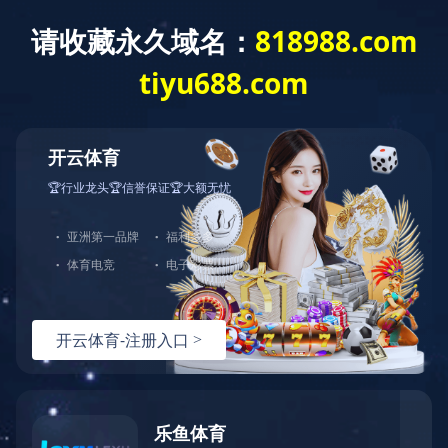
米兰官方网站
今天是
欢迎访问米兰官方网站-米兰MiLan(中国) 网站！