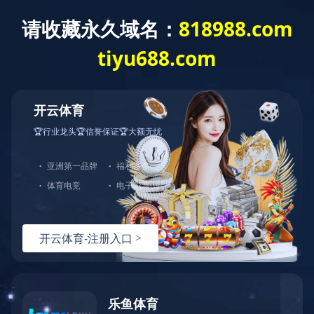
米兰官方网站
今天是
欢迎访问米兰官方网站-米兰MiLan(中国) 网站！