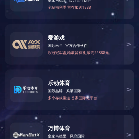
紧安全生产这根弦，压实安全生产主体责任，抓实抓细安
公司工程部及中鼎置业主要负责同志参加检查。