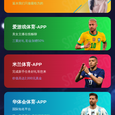
员会的组成人员。高级干部特别是中央领导层组成人员
前进，坚持率先垂范、以上率下，为全党全社会作出示
一、坚定理想信念
共产主义远大理想和中国特色社会主义共同理想，是中
视思想政治建设，把坚定理想信念作为开展党内政治生
理想信念动摇是最危险的动摇，理想信念滑坡是最危险
生追求，在改造客观世界的同时不断改造主观世界，解决
远大理想和中国特色社会主义共同理想的坚定信仰者和
信。领导干部特别是高级干部要以实际行动让党员和群
全体党员必须永远保持建党时中国共产党人的奋斗精神