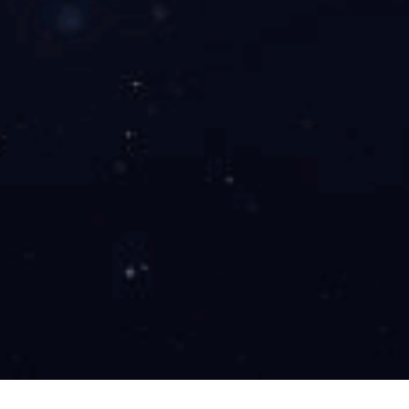
考察识别干部特别是高级干部必须首先看是否坚定不移
动摇基本政治立场，不能被错误言论所左右。当人民利
度，主动坚决开展斗争。对在大是大非问题上没有立场
人等政治不合格的坚决不用，已在领导岗位的要坚决调
三、坚决维护党中央权威
坚决维护党中央权威、保证全党令行禁止，是党和国家
目的。必须坚持党员个人服从党的组织，少数服从多数
会，核心是全党各个组织和全体党员服从党的全国代表
坚持党的领导，首先是坚持党中央的集中统一领导。一
心意识、看齐意识，自觉在思想上政治上行动上同党中
论和路线方针政策看齐，向党中央决策部署看齐，做到