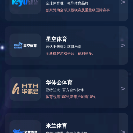
国家政策法规
地方政策法规
关于新
来源：本站 编辑：z
关
（2016年10月2
办好中国的事情，关键在党，关键在党要管党、从严治
开展严肃认真的党内政治生活，是我们党的优良传统和
重要任务来抓，形成了以实事求是、理论联系实际、密