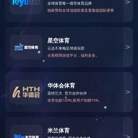
融资业务
公益性业务
经营性业务
招投标业务
农村饮
来源：本站 编辑：a
为加强我市水利建设，保障农村群众饮水安全，切实促进
打机井、铺设管道、完善水厂自动化配套系统，并由我公司负责
该工程涉及郑州市下辖的14个县（市）区，今年8月份相继
签署的贷款使用协议，已分三批累计拨付1亿元到14个县（市