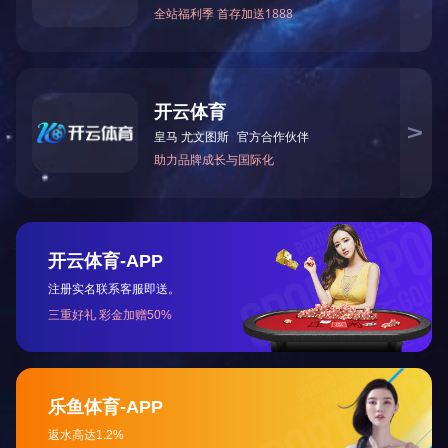
把本文分享给您的朋友：
上一篇：
米兰官方网站-米兰MiLan(中国) 安全宣传教育内部学
下一篇：
米兰官方网站-米兰MiLan(中国) 开展“危大”工程安全专
集团
米兰官方网站-米兰MiLan(中国)
集团
地址：河南省郑州市郑东新区平安大道189号
组织
邮编：450046
领导
电话：0371-67188871
公司
邮箱：jstzbgs@163.com
发展