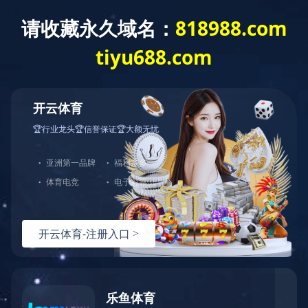
米兰官方网站
今天是
欢迎访问米兰官方网站-米兰MiLan(中国) 网站！