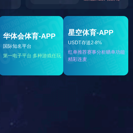
控制软件、特效软件等设施设备的使用。然
、泡泡机、频闪灯、烟雾机等功能的正常使