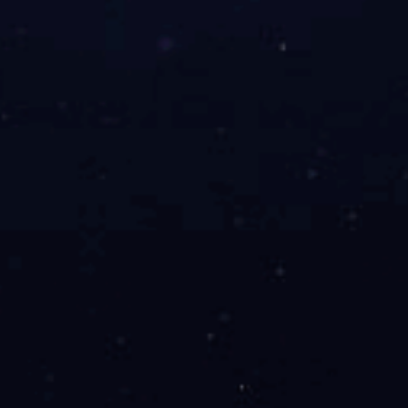
政策法规
国家政策法规
地方政策法规
扫描二维码
关注微信公众号