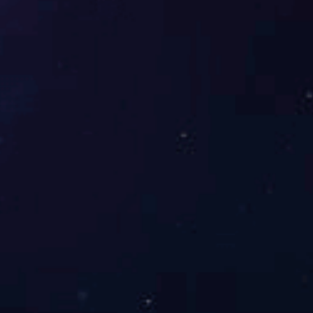
营产业发展上跨出了第一步，开了个头彩，在推动多元化
的投入和运营力度，不断推出更多优质影片和活动，为公
新业态，为推动户外公司在文化产业上的发展贡献自己的