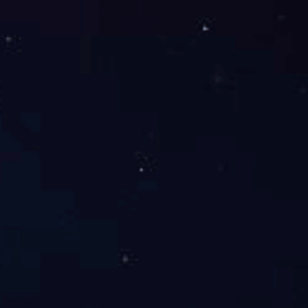
发展的道路上迈出了坚实的一步。
众提供更加丰富多彩的文化体验。同时，公司
力量。