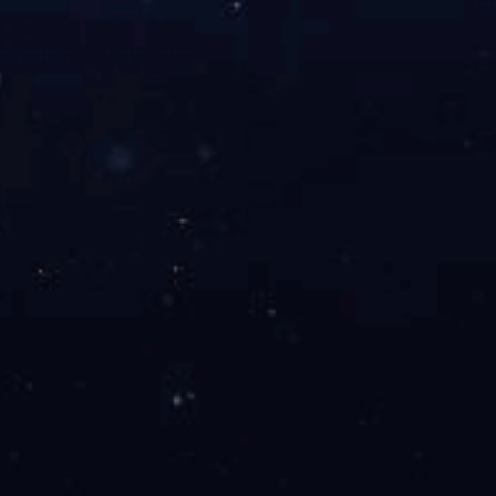
上一篇：
铭记历史当自强 踔厉奋发新征程——中共郑州建投党委联
下一篇：
郑州中鼎置业有限公司组织公司全体员工观看阅兵仪式
集团
米兰官方网站-米兰MiLan(中国)
集团
地址：河南省郑州市郑东新区平安大道189号
组织
邮编：450046
领导
电话：0371-67188871
公司
邮箱：jstzbgs@163.com
发展