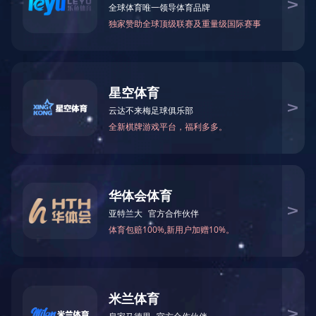
子公司
郑州建投工程咨询有限公司成立于2004年，是米兰官方
国) 的领导下实行总经理负责制。公司主要从事政府财
告、申请书、资金申请报告的编制与咨询评估以及招投
济技术开发区、航空港经济综合试验区、登封市等政府
公司内设项目一部、项目二部、项目三部、办公室、
咨询及招标代理项目数百项，项目设计城建、社会事业
评。