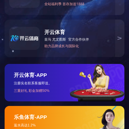
把本文分享给您的朋友：
上一篇：
郑州建投通讯管线有限公司
下一篇：
郑州国际会展有限责任公司
集团
米兰官方网站-米兰MiLan(中国)
集团
地址：河南省郑州市郑东新区平安大道189号
组织
邮编：450046
领导
电话：0371-67188871
公司
邮箱：jstzbgs@163.com