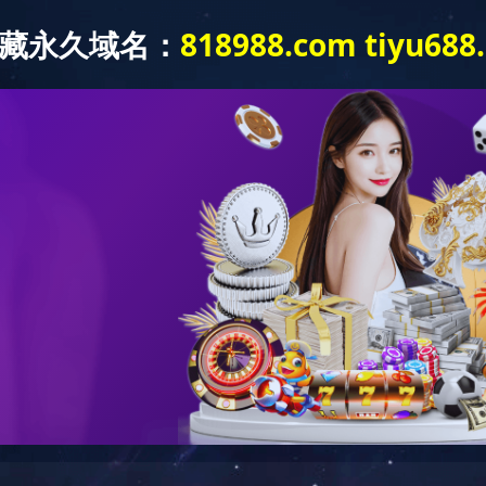
米兰官方网
米兰官方网
集团概况
业务工作
站-米兰
站
MiLan(中
国)