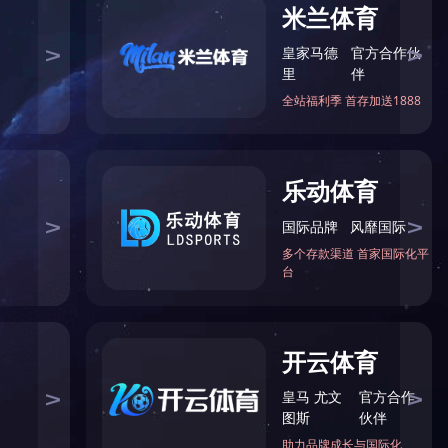
米兰官方网站-米兰MiLan(中国)
>
子公司
BD外环，这里环境优美，交通方便。主要提
聚全员智慧，奋力攻坚克难，取得了骄人成
批先进生产设备，为确保产品的技术水准和
才结构合理，荟萃行业精英。现有一支能为客