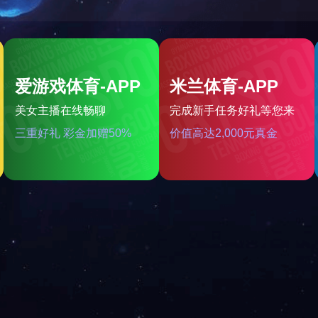
公司
集团概况
项目建设情况
米兰官方网站
集团简介
市政工程设施建设
企业理念
组织机构
公共文化设施建设
文化活动
领导团队
合村并城安置区建设
集团视频
公司荣誉
商业地产开发建设
发展历程