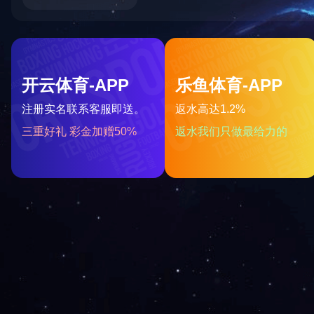
上一篇：
郑州国家中心城市产业发展基金股份有限
下一篇：
郑州路桥建设投资集团有限公司
米兰官方网站-米兰MiLan(中国)
地址：河南省郑州市郑东新区平安大道189号
邮编：450046
电话：0371-67188871
邮箱：jstzbgs@163.com