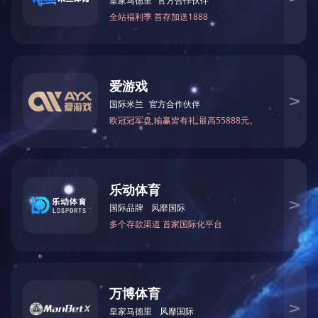
种。 命令不服从，个人意见第一。只要组织照顾，不要组织纪律。
意气，泄私愤，图报复。这是第五种。 听了不正确的议论也不争辩
米兰官方网站-米兰MiLan(中国) “整顿工作作风 
说，不调查，不询问，不关心其痛痒，漠然置之，忘记了自己是一个共
根据市委、市政府《关于改进工作作风、密切联系群众的二十条规定
制止，不解释，听之任之。这是第八种。 办事不认真，无一定计划，
集团党委决定开展“整顿工作作风，提高工作效能”活动。为确保活动
大事做不来，小事又不做，工作随便，学习松懈。这是第十种。 自
展观为指导，深入贯彻中央和省、市关于改进工作作风、密切联系群众的
这十一种。 所有这些，都是自由主义的表现。 革命的集体组织中
能，树立正形象，积聚正能量”为主题，大兴“解放思想、开拓创新、实
掉严密的组织和纪律，政策不能贯彻到底，党的组织和党所领导的群众
作风问题，树立一批作风纯洁正派的典型，建立一批规范管理、提升效能的

集团新闻

2014-05-05

5874
位，革命利益放在第二位，因此产生思想上、政治上、组织上的自由主
障。以更加昂扬的斗志、更加饱满的激情担当郑州都市区建设的更大责任
全实行之，不准备拿马克思主义代替自己的自由主义。这些人，马克思主
干部职工。 三、活动内容 1、贯彻落实中央和省、市关于改进工作
样货色齐备，各有各的用处。这是一部分人的思想方法。 自由主义是
流”的新风尚； 2、切实解决党员干部职工在思想作风、工作作风、
米兰官方网站
上一页
欢迎我们内部保存自由主义的。自由主义的性质如此，革命队伍中不应
强、工作不实、纪律不严、效率不高、能力不强，因循守旧，不思进取，得
55
56
57
58
59
下一页
尾页
···
忠实，积极，以革命利益为第一生命，以个人利益服从革命利益；无论何
高工作效能”活动领导小组。组成如下： 组 长：陈 新 副组长：
的联系；关心党和群众比关心个人为重，关心他人比关心自己为重。这
动办公室，负责活动的组织、实施、协调和督导工作。组成如下： 
向，使他们改变到正确的方面来。这是思想战线的任务之一。 习近平
汪 玲 五、活动安排 ㈠ 宣传动员 3月11日，召开集团干部职
风、密切联系群众的八项规定，各地区各部门也相应制定了改进工作作风
十八届中纪委二次全会上的讲话。 ㈡组织实施 1、自查自纠（３月1
回应，对党风政风乃至整个社会风气发挥导向作用。 工作作风上的问
集团
干部职工作风、效能方面的突出问题和薄弱环节，特别是工作纪律、敬业
们党就会失去根基、失去血脉、失去力量。改进工作作风，就是要净化
米兰官方网站-米兰MiLan(中国)
公室通过调查问卷、上门走访、座谈会等方式，倾听集团服务对象和相
集团
奋斗精神。唐代诗人李商隐在《咏史》一诗中写道：“历览前贤国与家，
谈（3月29日）。组织召开“整顿工作作风，提高工作效能”专题座谈会
地址：河南省郑州市郑东新区平安大道189号
组织